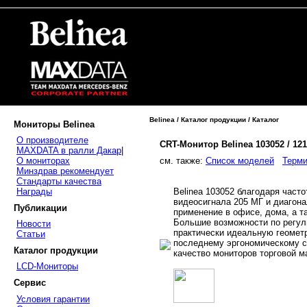
Belinea / Каталог продукции / Каталог
Мониторы Belinea
О производителе
CRT-Монитор Belinea 103052 / 12
MAXDATA в ралли Дакар
|
cм. также:
Список моделей
Терми
О мониторах
Минздрав рекомендует
Стандарты качества
Belinea 103052 благодаря часто
Награды
видеосигнала 205 МГ и диагон
Публикации
применение в офисе, дома, а т
Большие возможности по регул
Новости
практически идеальную геомет
Статьи
последнему эргономическому с
Каталог продукции
качество мониторов торговой ма
LCD-Мониторы
Сервис
Условия гарантии