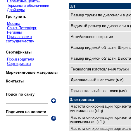
Сервисные центры
Термины и обозначения
ЭЛТ
Драйверы
Размер трубки по диагонали в д
Где купить
Москва
Видимый размер по диагонали в 
Санкт-Петербург
Регионы
Антибликовое покрытие
Приглашаем к
сотрудничеству
Размер видимой области. Ширина
Сертификаты
Размер видимой области. Высота
Производителя
Сертификаты
Технология изготовления трубки
Маркетинговые материалы
Диагональный шаг точек (мм)
Контакты
Горизонтальный шаг точек (мм)
Поиск по сайту
Электроника
Частота синхронизации горизонт
минимальная (кГц)
Подписка на новости
Частота синхронизации горизонт
максимальная (кГц)
Частота синхронизации вертикал