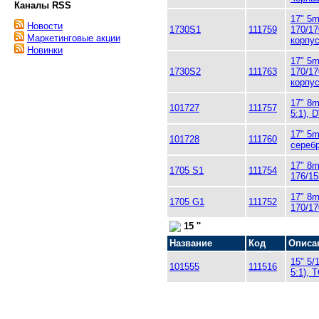
Каналы RSS
17" 5m
Новости
1730S1
111759
170/17
Маркетинговые акции
корпу
Новинки
17" 5m
1730S2
111763
170/17
корпу
17" 8m
101727
111757
5:1), 
17" 5m
101728
111760
сереб
17" 8m
1705 S1
111754
176/15
17" 8m
1705 G1
111752
170/17
15 ''
Название
Код
Описа
15" 5/
101555
111516
5:1), 