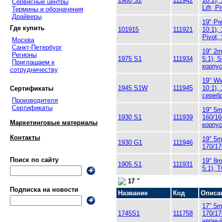
1980 S2
111942
10:1),
Сервисные центры
Lift, 
Термины и обозначения
Драйверы
19" Pr
Где купить
101915
111921
10:1),
Pivot,
Москва
Санкт-Петербург
19" 2m
Регионы
1975 S1
111934
5:1), 
Приглашаем к
корпу
сотрудничеству
19" Wi
1945 S1W
111945
10:1),
Сертификаты
cереб
Производителя
Сертификаты
19" 5m
1930 S1
111939
160/16
Маркетинговые материалы
корпу
Контакты
19" 5m
1930 G1
111946
170/17
Поиск по сайту
19" 8m
1905 S1
111931
5:1), 
17 ''
Подписка на новости
Название
Код
Описа
17" 5m
1745S1
111758
170/17
черны