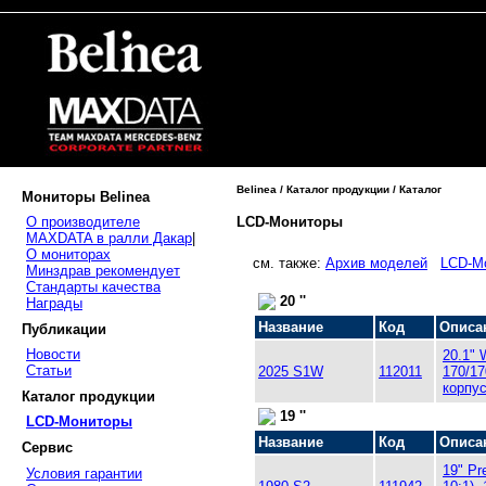
Belinea / Каталог продукции / Каталог
Мониторы Belinea
LCD-Мониторы
О производителе
MAXDATA в ралли Дакар
|
О мониторах
см. также:
Архив моделей
LCD-М
Минздрав рекомендует
Стандарты качества
20 ''
Награды
Название
Код
Описа
Публикации
Новости
20.1" 
Статьи
2025 S1W
112011
170/17
корпу
Каталог продукции
19 ''
LCD-Мониторы
Название
Код
Описа
Сервис
19" Pr
Условия гарантии