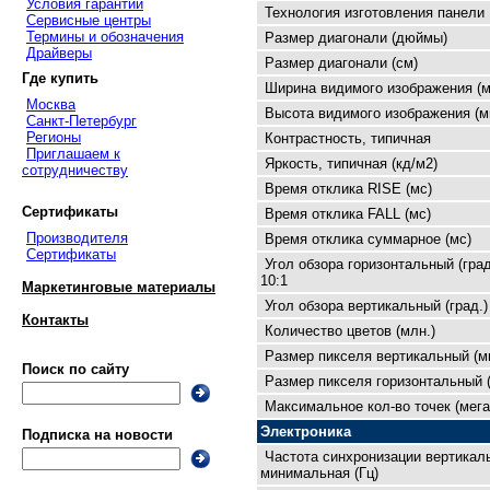
Условия гарантии
Технология изготовления панели
Сервисные центры
Термины и обозначения
Размер диагонали (дюймы)
Драйверы
Размер диагонали (см)
Где купить
Ширина видимого изображения (м
Москва
Высота видимого изображения (м
Санкт-Петербург
Регионы
Контрастность, типичная
Приглашаем к
Яркость, типичная (кд/м2)
сотрудничеству
Время отклика RISE (мс)
Сертификаты
Время отклика FALL (мс)
Производителя
Время отклика суммарное (мс)
Сертификаты
Угол обзора горизонтальный (град
10:1
Маркетинговые материалы
Угол обзора вертикальный (град.)
Контакты
Количество цветов (млн.)
Размер пикселя вертикальный (м
Поиск по сайту
Размер пикселя горизонтальный 
Максимальное кол-во точек (мега
Электроника
Подписка на новости
Частота синхронизации вертикал
минимальная (Гц)