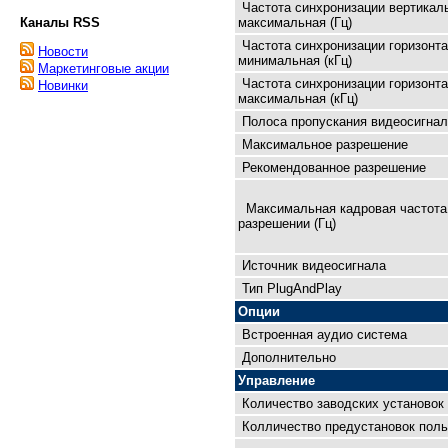
Частота синхронизации вертикал
Каналы RSS
максимальная (Гц)
Частота синхронизации горизонт
Новости
минимальная (кГц)
Маркетинговые акции
Частота синхронизации горизонт
Новинки
максимальная (кГц)
Полоса пропускания видеосигнал
Максимальное разрешение
Рекомендованное разрешение
Максимальная кадровая чaстота
разрешении (Гц)
Источник видеосигнала
Тип PlugAndPlay
Опции
Встроенная аудио система
Дополнительно
Управление
Количество заводских установок
Колличество предустановок поль