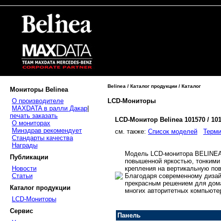
Belinea / Каталог продукции / Каталог
Мониторы Belinea
LCD-Мониторы
О производителе
MAXDATA в ралли Дакар
|
печать заказать
LCD-Монитор Belinea 101570 / 10
О мониторах
Минздрав рекомендует
cм. также:
Список моделей
Терми
Стандарты качества
Награды
Модель LCD-монитора BELINEA 
Публикации
повышенной яркостью, тонкими
крепления на вертикальную по
Новости
Благодаря современному дизай
Статьи
прекрасным решением для дома
Каталог продукции
многих авторитетных компьюте
LCD-Мониторы
Сервис
Панель