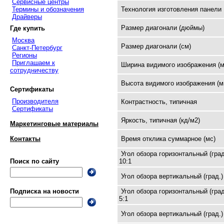
Сервисные центры
Термины и обозначения
Технология изготовления панели
Драйверы
Размер диагонали (дюймы)
Где купить
Москва
Размер диагонали (см)
Санкт-Петербург
Регионы
Приглашаем к
Ширина видимого изображения (м
сотрудничеству
Высота видимого изображения (м
Сертификаты
Производителя
Контрастность, типичная
Сертификаты
Яркость, типичная (кд/м2)
Маркетинговые материалы
Время отклика суммарное (мс)
Контакты
Угол обзора горизонтальный (град
10:1
Поиск по сайту
Угол обзора вертикальный (град.)
Угол обзора горизонтальный (град
Подписка на новости
5:1
Угол обзора вертикальный (град.)