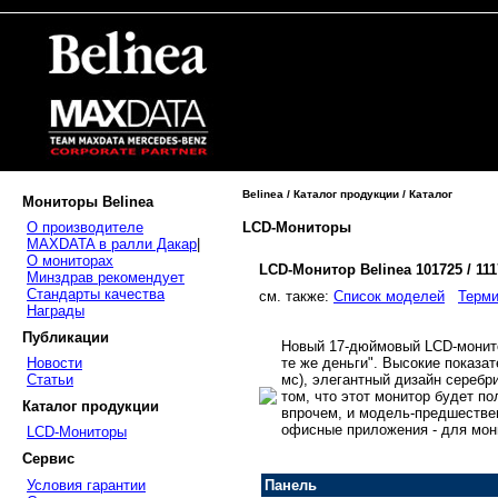
Belinea / Каталог продукции / Каталог
Мониторы Belinea
LCD-Мониторы
О производителе
MAXDATA в ралли Дакар
|
О мониторах
LCD-Монитор Belinea 101725 / 11
Минздрав рекомендует
Стандарты качества
cм. также:
Список моделей
Терми
Награды
Публикации
Новый 17-дюймовый LCD-монито
те же деньги". Высокие показат
Новости
мс), элегантный дизайн серебри
Статьи
том, что этот монитор будет п
Каталог продукции
впрочем, и модель-предшестве
офисные приложения - для мони
LCD-Мониторы
Сервис
Условия гарантии
Панель