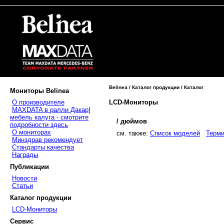
Belinea / Каталог продукции / Каталог
Мониторы Belinea
LCD-Мониторы
О производителе
MAXDATA в ралли Дакар
|
мебель калуга - смотрите
/ дюймов
подробности здесь
О мониторах
cм. также:
Список моделей
Терми
Минздрав рекомендует
Стандарты качества
Награды
Публикации
Новости
Статьи
Каталог продукции
LCD-Мониторы
Сервис