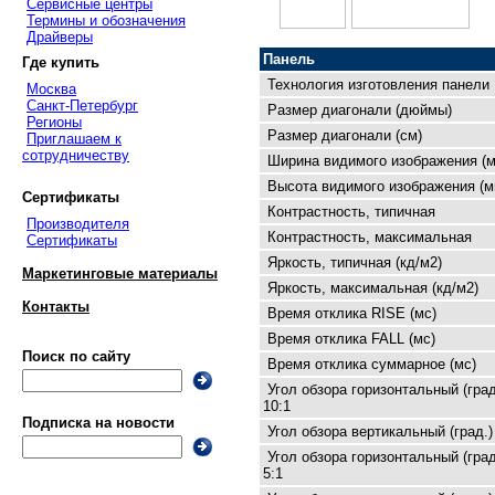
Сервисные центры
Термины и обозначения
Драйверы
Панель
Где купить
Технология изготовления панели
Москва
Санкт-Петербург
Размер диагонали (дюймы)
Регионы
Размер диагонали (см)
Приглашаем к
сотрудничеству
Ширина видимого изображения (м
Высота видимого изображения (м
Сертификаты
Контрастность, типичная
Производителя
Контрастность, максимальная
Сертификаты
Яркость, типичная (кд/м2)
Маркетинговые материалы
Яркость, максимальная (кд/м2)
Контакты
Время отклика RISE (мс)
Время отклика FALL (мс)
Поиск по сайту
Время отклика суммарное (мс)
Угол обзора горизонтальный (град
10:1
Подписка на новости
Угол обзора вертикальный (град.)
Угол обзора горизонтальный (град
5:1