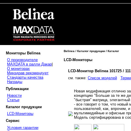
Belinea / Каталог продукции / Каталог
Мониторы Belinea
LCD-Мониторы
О производителе
MAXDATA в ралли Дакар
|
О мониторах
LCD-Монитор Belinea 101725 / 11
Минздрав рекомендует
Стандарты качества
cм. также:
Список моделей
Терми
Награды
Публикации
Новая модификация отлично за
концепцию "Больше за те же де
Новости
"быстрая" матрица, элегантный
Статьи
- все говорит о том, что новы
Каталог продукции
пользователей, как, впрочем, 
мультимедийные и офисные прил
LCD-Мониторы
Модель сертифицирована в соот
Сервис
Условия гарантии