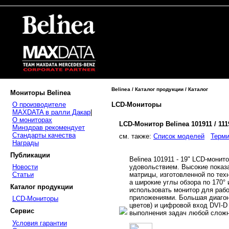
Belinea / Каталог продукции / Каталог
Мониторы Belinea
LCD-Мониторы
О производителе
MAXDATA в ралли Дакар
|
О мониторах
LCD-Монитор Belinea 101911 / 11
Минздрав рекомендует
Стандарты качества
cм. также:
Список моделей
Терми
Награды
Публикации
Belinea 101911 - 19" LCD-монит
удовольствием. Высокие показат
Новости
матрицы, изготовленной по те
Статьи
а широкие углы обзора по 170°
Каталог продукции
использовать монитор для раб
приложениями. Большая диагона
LCD-Мониторы
цветов) и цифровой вход DVI-
Сервис
выполнения задач любой сложн
Условия гарантии