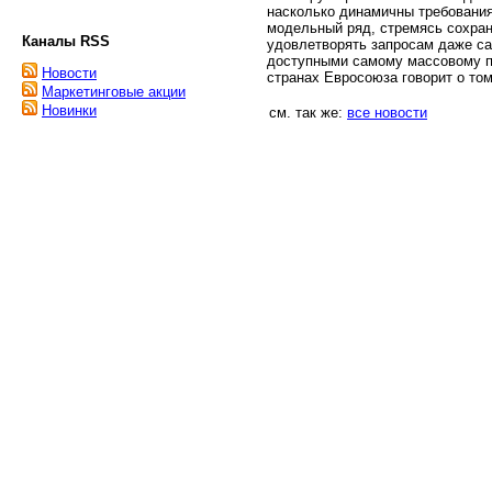
насколько динамичны требовани
модельный ряд, стремясь сохра
Каналы RSS
удовлетворять запросам даже са
доступными самому массовому п
Новости
странах Евросоюза говорит о том
Маркетинговые акции
Новинки
см. так же:
все новости