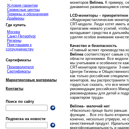
мониторов
Belinea.
К примеру, с
Условия гарантии
динамично развивающимся сегме
Сервисные центры
Термины и обозначения
LCD-мониторы – приоритетное
Драйверы
«Жидкокристаллические монитор
CRT-модели. Люди хотят иметь и
Где купить
прилагаем немало усилий, чтобы
Москва
вкладывает средства в дальнейш
Санкт-Петербург
уделяя особое внимание качеств
Регионы
Приглашаем к
Качество и безопасность
сотрудничеству
«Главный аспект производства 
Belinea
соответствуют самым ст
области эргономики. Все модели
Сертификаты
мы учитываем и особенности каж
Производителя
CRT-мониторов проходили 3-хме
Сертификаты
Центре Гигиены и Общественног
как только российские специали
Маркетинговые материалы
мониторов, мы распространили т
гордостью сказать, что все мон
Контакты
рекомендации российского Минзд
рекомендованы для детей и подр
характером труда».
Поиск по сайту
Belinea– мелочей нет
«Насколько проще было раньше. 
функции… Все это было вторичны
Подписка на новости
конечно, несколько утрирую, но 
качественный продукт. Идеально
многофункциональность и надежно