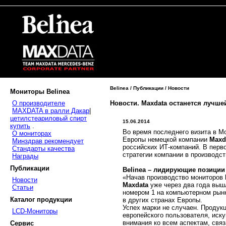
Belinea / Публикации / Новости
Мониторы Belinea
Новости. Maxdata останется лучше
О производителе
MAXDATA в ралли Дакар
|
цетилстеариловый спирт
15.06.2014
купить
.
Во время последнего визита в М
О мониторах
Европы немецкой компании
Maxd
Минздрав рекомендует
российских ИТ-компаний. В перво
Стандарты качества
стратегии компании в производс
Награды
Публикации
Belinea – лидирующие позиции
«Начав производство мониторов
Новости
Maxdata
уже через два года выш
Статьи
номером 1 на компьютерном рын
Каталог продукции
в других странах Европы.
Успех марки не случаен. Продук
LCD-Мониторы
европейского пользователя, иску
внимания ко всем аспектам, свя
Сервис