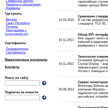
Сервисные центры
гарантийным случае
Термины и обозначения
сервис-центры Belin
Драйверы
Где купить
Сравнение стандар
Москва
14.03.2015
В состав разработа
Санкт-Петербург
стандарта: TCO 92,
Регионы
Приглашаем к
сотрудничеству
Обзор DVI–интерф
Мне задают много в
19.11.2013
кабелей и видеокар
Сертификаты
разберемся с много
Производителя
Сертификаты
Технологии совре
Маркетинговые материалы
Основной принцип ра
19.11.2013
Crystal Display – ж
Контакты
транзисторах) осно
потока с помощью е
Поиск по сайту
Сервис мониторов 
Мониторы Belinea ш
28.08.2013
компании Maxdata –
Подписка на новости
надежностью завоев
российских потреби
Они покорили Евр