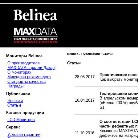
Belinea / Публикации / Статьи
Мониторы Belinea
Статьи
О производителе
MAXDATA в ралли Дакар
|
О мониторах
Практические сове
Минздрав рекомендует
28.05.2017
Как выбрать монито
Стандарты качества
Награды
Публикации
Тестирование мони
В апрельском номер
16.04.2017
Новости
(«Весна 2007») опуб
Статьи
S1.
Каталог продукции
LCD-Мониторы
О соответствии LCD
части дефектных п
Сервис
Компания MAXDATA з
11.10.2016
Условия гарантии
дефектов на матрице