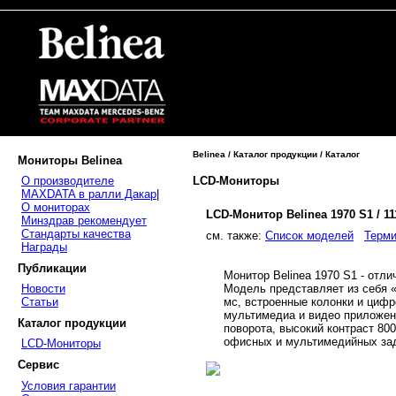
Belinea / Каталог продукции / Каталог
Мониторы Belinea
LCD-Мониторы
О производителе
MAXDATA в ралли Дакар
|
О мониторах
LCD-Монитор Belinea 1970 S1 / 1
Минздрав рекомендует
Стандарты качества
cм. также:
Список моделей
Терми
Награды
Публикации
Монитор Belinea 1970 S1 - отли
Модель представляет из себя «
Новости
мс, встроенные колонки и цифр
Статьи
мультимедиа и видео приложен
Каталог продукции
поворота, высокий контраст 800
офисных и мультимедийных за
LCD-Мониторы
Сервис
Условия гарантии