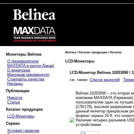
Belinea / Каталог продукции / Каталог
Мониторы Belinea
LCD-Мониторы
О производителе
MAXDATA в ралли Дакар
|
О мониторах
LCD-Монитор Belinea 102030W / 
Минздрав рекомендует
Стандарты качества
cм. также:
Список моделей
Терми
Награды
Публикации
Belinea 102030W – это вторая
компании MAXDATA (Германия).
Новости
пользователям один из лучших
Статьи
(178/178), высокое разрешение 
Каталог продукции
данный монитор прекрасным р
формат экрана 16:9, что позв
LCD-Мониторы
Наличие четырех разъемов US
Сервис
устройствами.
Условия гарантии