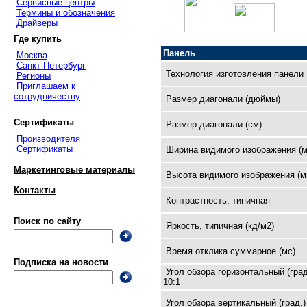
Сервисные центры
Термины и обозначения
Драйверы
Где купить
Панель
Москва
Санкт-Петербург
Технология изготовления панели
Регионы
Приглашаем к
сотрудничеству
Размер диагонали (дюймы)
Сертификаты
Размер диагонали (см)
Производителя
Сертификаты
Ширина видимого изображения (м
Маркетинговые материалы
Высота видимого изображения (м
Контакты
Контрастность, типичная
Поиск по сайту
Яркость, типичная (кд/м2)
Время отклика суммарное (мс)
Подписка на новости
Угол обзора горизонтальный (град
10:1
Угол обзора вертикальный (град.)