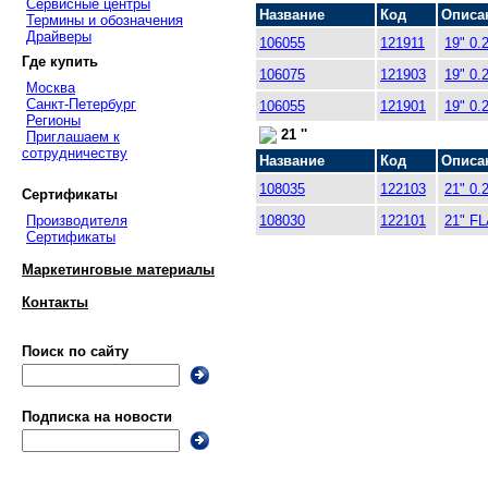
Сервисные центры
Название
Код
Описа
Термины и обозначения
Драйверы
106055
121911
19" 0.
Где купить
106075
121903
19" 0.
Москва
Санкт-Петербург
106055
121901
19" 0.
Регионы
21 ''
Приглашаем к
сотрудничеству
Название
Код
Описа
108035
122103
21" 0.
Сертификаты
Производителя
108030
122101
21" FL
Сертификаты
Маркетинговые материалы
Контакты
Поиск по сайту
Подписка на новости