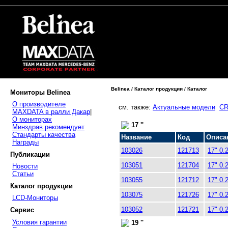
Belinea / Каталог продукции / Каталог
Мониторы Belinea
О производителе
см. также:
Актуальные модели
CR
MAXDATA в ралли Дакар
|
О мониторах
17 ''
Минздрав рекомендует
Стандарты качества
Название
Код
Описа
Награды
103026
121713
17" 0.
Публикации
103051
121704
17" 0.
Новости
Статьи
103055
121712
17" 0.
Каталог продукции
103075
121726
17" 0.
LCD-Мониторы
103052
121721
17" 0.
Сервис
Условия гарантии
19 ''