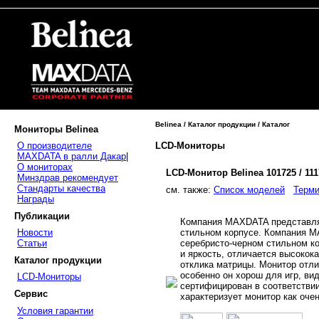
Belinea / Каталог продукции / Каталог
Мониторы Belinea
LCD-Мониторы
О производителе
MAXDATA в ралли Дакар
|
О мониторах
LCD-Монитор Belinea 101725 / 11
Минздрав рекомендует
Стандарты качества
cм. также:
Список моделей
Терми
Награды
Публикации
Компания MAXDATA представляе
стильном корпусе. Компания M
Новости
серебристо-черном стильном к
Статьи
и яркость, отличается высоко
Каталог продукции
отклика матрицы. Монитор отл
особенно он хорош для игр, ви
LCD-Мониторы
сертифицирован в соответствии
Сервис
характеризует монитор как оче
Условия гарантии