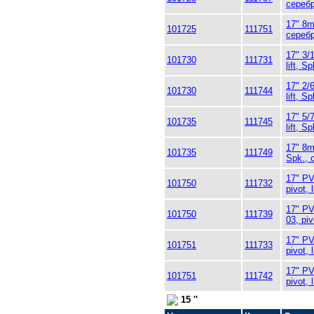
сереб
17" 8m
101725
111751
сереб
17" 3/
101730
111731
lift, Sp
17" 2/
101730
111744
lift, Sp
17" 5/
101735
111745
lift, 
17" 8m
101735
111749
Spk., 
17" PV
101750
111732
pivot, l
17" PV
101750
111739
03, piv
17" PV
101751
111733
pivot,
17" PV
101751
111742
pivot, l
15 ''