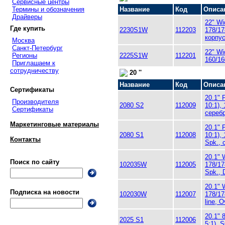
Сервисные центры
Термины и обозначения
Название
Код
Описа
Драйверы
22" Wi
Где купить
2230S1W
112203
178/17
корпу
Москва
Санкт-Петербург
22" Wi
Регионы
2225S1W
112201
160/16
Приглашаем к
сотрудничеству
20 ''
Название
Код
Описа
Сертификаты
20.1" 
Производителя
2080 S2
112009
10:1),
Сертификаты
сереб
Маркетинговые материалы
20.1" 
2080 S1
112008
10:1),
Контакты
Spk., 
20.1" 
Поиск по сайту
102035W
112005
178/17
Spk., 
20.1" 
Подписка на новости
102030W
112007
178/17
line, 
20.1" 
2025 S1
112006
5:1), 