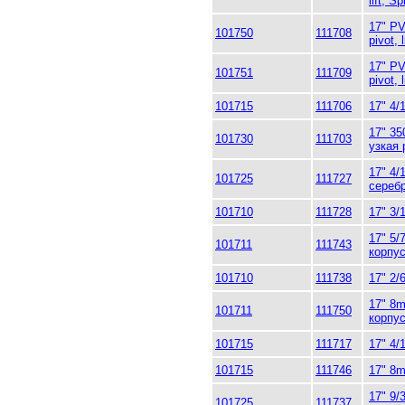
lift, 
17" PV
101750
111708
pivot, l
17" PV
101751
111709
pivot,
101715
111706
17" 4/
17" 35
101730
111703
узкая 
17" 4/
101725
111727
сереб
101710
111728
17" 3/
17" 5/
101711
111743
корпу
101710
111738
17" 2/
17" 8m
101711
111750
корпу
101715
111717
17" 4/
101715
111746
17" 8m
17" 9/
101725
111737