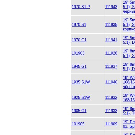
19" 5m
1970 S1-P
111943
5:1), 
чёрны
19" 5m
1970 S1
111935
5:1), 
корпу
19" 5m
1970 G1
111941
5:1), 
19" 8m
101903
111928
5:1), 
19" 8m
1945 G1
111937
5:1), D
19" Wi
1935 S1W
111940
168/16
чёрны
19" Wi
1925 S1W
111932
168/16
19" 8m
1905 G1
111933
5:1), 
19" Pr
101905
111909
03, Sp