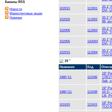
Каналы RSS
20.1" 
102015
112001
Новости
DVI, U
Маркетинговые акции
20.1" 
Новинки
102025
112002
99, pi
20.1" 
102005
112003
DVI, T
20.1" 
102005
142003
DVI, T
20.1" 
102015
112004
TCO 03
19 ''
Название
Код
Описа
19" Pr
1980 S1
111936
178/17
Spk, c
19" Pr
1980 G1
111938
10:1),
Lift, P
19" Pr
101915
111915
TCO 03,