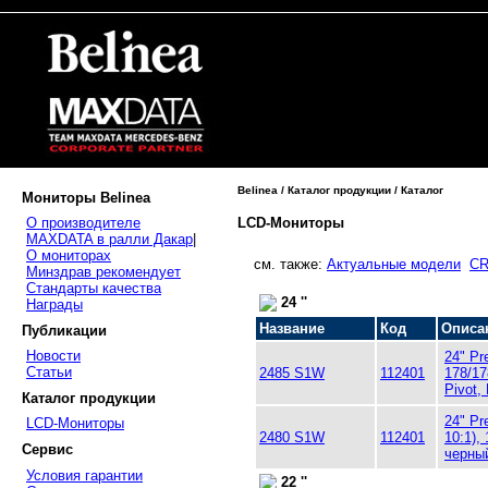
Belinea / Каталог продукции / Каталог
Мониторы Belinea
LCD-Мониторы
О производителе
MAXDATA в ралли Дакар
|
О мониторах
см. также:
Актуальные модели
CR
Минздрав рекомендует
Стандарты качества
24 ''
Награды
Название
Код
Описа
Публикации
Новости
24" Pr
Статьи
2485 S1W
112401
178/17
Pivot,
Каталог продукции
24" Pr
LCD-Мониторы
2480 S1W
112401
10:1),
Сервис
черны
Условия гарантии
22 ''