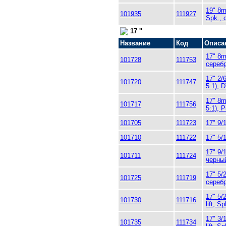
19" 8m
101935
111927
Spk., 
17 ''
Название
Код
Описа
17" 8m
101728
111753
сереб
17" 2/
101720
111747
5:1), 
17" 8m
101717
111756
5:1), 
101705
111723
17" 9/
101710
111722
17" 5/
17" 9/
101711
111724
черны
17" 5/
101725
111719
сереб
17" 5/
101730
111716
lift, Sp
17" 3/
101735
111734