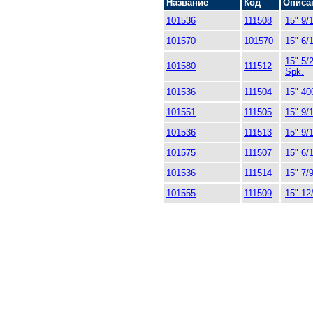
Название
Код
Описа
101536
111508
15" 9/
101570
101570
15" 6/
15" 5/
101580
111512
Spk.
101536
111504
15" 40
101551
111505
15" 9/
101536
111513
15" 9/
101575
111507
15" 6/
101536
111514
15" 7/
101555
111509
15" 12